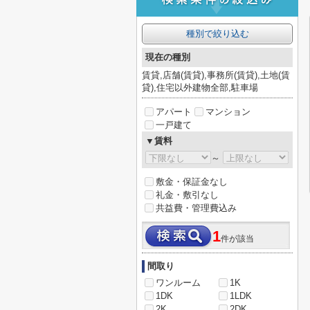
種別で絞り込む
現在の種別
賃貸,店舗(賃貸),事務所(賃貸),土地(賃
貸),住宅以外建物全部,駐車場
アパート
マンション
一戸建て
▼賃料
～
敷金・保証金なし
礼金・敷引なし
共益費・管理費込み
1
件が該当
間取り
ワンルーム
1K
1DK
1LDK
2K
2DK