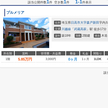
1
1
1-1
該当公開件数
件 空き数
件
件表示
プルメリア
埼玉県
日高市
大字森戸新田
字内
住所
交通
川越線
「
武蔵高萩
」駅 徒歩17分
築18年
2階建
木造
築年
階数
構造
所在階
賃料
管理費・共益費
敷金
礼金
間取り
5.85
万円
0ヶ月
1階
3,000円
1ヶ月
1LDK
該