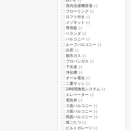
DIY可
(-)
室内洗濯機置場
(-)
フローリング
(-)
ロフト付き
(-)
メゾネット
(-)
専用庭
(-)
ベランダ
(-)
バルコニー
(-)
ルーフバルコニー
(-)
出窓
(-)
都市ガス
(-)
プロパンガス
(-)
下水道
(-)
浄化槽
(-)
オール電化
(-)
二重サッシ
(-)
24時間換気システム
(-)
エレベーター
(-)
電気有
(-)
２面バルコニー
(-)
３面バルコニー
(-)
両面バルコニー
(-)
堀ごたつ
(-)
ビルトガレージ
(-)