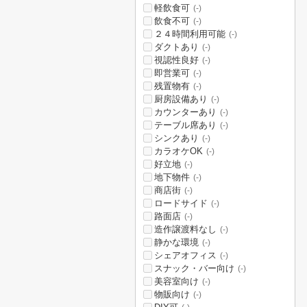
軽飲食可
(-)
飲食不可
(-)
２４時間利用可能
(-)
ダクトあり
(-)
視認性良好
(-)
即営業可
(-)
残置物有
(-)
厨房設備あり
(-)
カウンターあり
(-)
テーブル席あり
(-)
シンクあり
(-)
カラオケOK
(-)
好立地
(-)
地下物件
(-)
商店街
(-)
ロードサイド
(-)
路面店
(-)
造作譲渡料なし
(-)
静かな環境
(-)
シェアオフィス
(-)
スナック・バー向け
(-)
美容室向け
(-)
物販向け
(-)