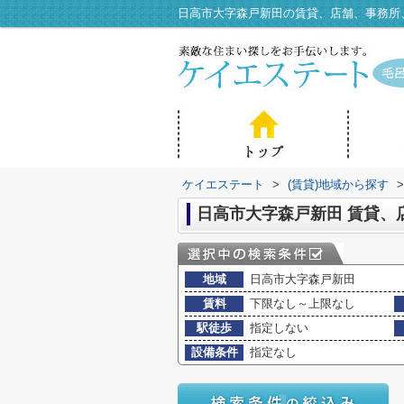
ケイエステート
>
(賃貸)地域から探す
>
日高市大字森戸新田 賃貸、
地域
日高市大字森戸新田
賃料
下限なし～上限なし
駅徒歩
指定しない
設備条件
指定なし