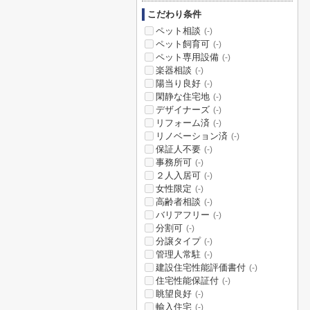
こだわり条件
ペット相談
(-)
ペット飼育可
(-)
ペット専用設備
(-)
楽器相談
(-)
陽当り良好
(-)
閑静な住宅地
(-)
デザイナーズ
(-)
リフォーム済
(-)
リノベーション済
(-)
保証人不要
(-)
事務所可
(-)
２人入居可
(-)
女性限定
(-)
高齢者相談
(-)
バリアフリー
(-)
分割可
(-)
分譲タイプ
(-)
管理人常駐
(-)
建設住宅性能評価書付
(-)
住宅性能保証付
(-)
眺望良好
(-)
輸入住宅
(-)