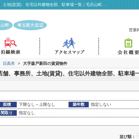
日高市大字森戸新田の賃貸、店舗、事務所、土地(賃貸)、住宅以外建物全部、駐車場一覧｜毛呂山町・埼玉医大近辺の賃貸情報はケイエステート
営業時
日高市
>
大字森戸新田の賃貸物件
店舗、事務所、土地(賃貸)、住宅以外建物全部、駐車場
面積
下限なし～上限なし
築年数
指定しない
間取り
指定なし
並び順：