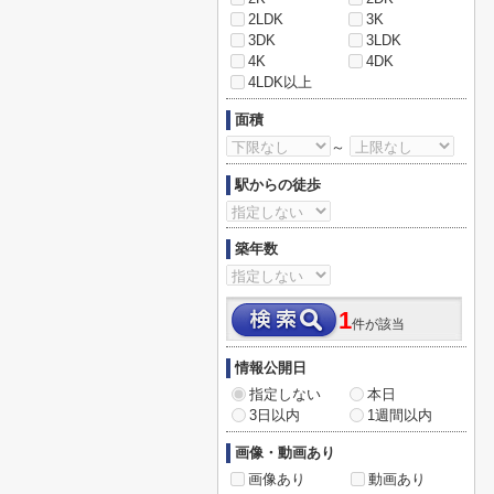
2LDK
3K
3DK
3LDK
4K
4DK
4LDK以上
面積
～
駅からの徒歩
築年数
1
件が該当
情報公開日
指定しない
本日
3日以内
1週間以内
画像・動画あり
画像あり
動画あり