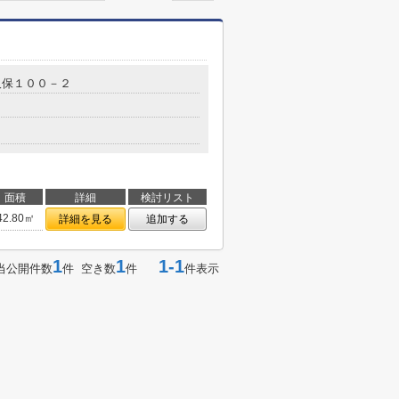
久保１００－２
面積
詳細
検討リスト
42.80㎡
詳細を見る
追加する
1
1
1-1
当公開件数
件 空き数
件
件表示