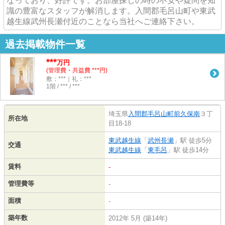
なっており、好評です。お部屋探しの時の不安や疑問を知
識の豊富なスタッフが解消します。入間郡毛呂山町や東武
越生線武州長瀬付近のことなら当社へご連絡下さい。
過去掲載物件一覧
***
万円
(管理費・共益費 ***円)
敷：***｜礼：***
1階 / *** / ***
埼玉県
入間郡毛呂山町
前久保南
３丁
所在地
目18-18
東武越生線
「
武州長瀬
」駅 徒歩5分
交通
東武越生線
「
東毛呂
」駅 徒歩14分
賃料
-
管理費等
-
面積
-
築年数
2012年 5月 (築14年)