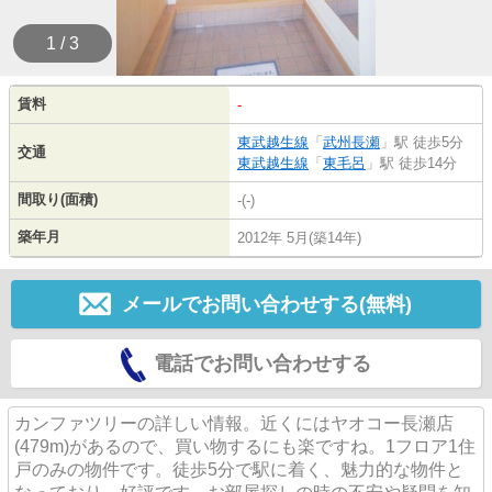
1 / 3
賃料
-
東武越生線
「
武州長瀬
」駅 徒歩5分
交通
東武越生線
「
東毛呂
」駅 徒歩14分
間取り(面積)
-(-)
築年月
2012年 5月(築14年)
メールでお問い合わせする(無料)
電話でお問い合わせする
カンファツリーの詳しい情報。近くにはヤオコー長瀬店
(479m)があるので、買い物するにも楽ですね。1フロア1住
戸のみの物件です。徒歩5分で駅に着く、魅力的な物件と