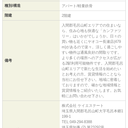
種別/構造
アパート/軽量鉄骨
階建
2階建
入間郡毛呂山町エリアでの住まいな
ら、住み心地も快適な「カンファツ
リー」はいかがでしょうか。日々の
買い物も近くにヤオコー長瀬店(479
m)があるので楽々。涼しく過ごしや
すい物件は通風良好の間取りです。
より多くの場所へのアクセスが広が
備考
る2駅利用可能物件です。入間郡毛呂
山町エリアで新たな生活を始めたい
とお考えの方。賃貸情報のことなら
当社にお任せ下さい。地域に密着し
ておりますので、確かな地域情報と
賃貸情報をご紹介いたします。お気
軽にお問い合わせ下さい。
株式会社 ケイエステート
埼玉県入間郡毛呂山町大字毛呂本郷1
199-1
TEL:049-294-8388
埼玉県知事 (2) 第23292号