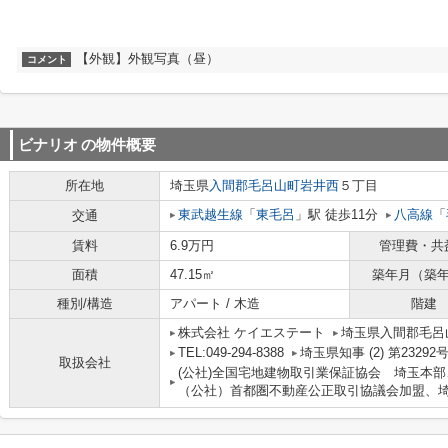
【外観】外観写真（昼）
コメント
ビナリオ
の物件概要
所在地
埼玉県
入間郡毛呂山町
岩井西
５丁目
東武越生線
「
東毛呂
」駅 徒歩11分
八高線
「
交通
賃料
6.9万円
管理費・共
面積
47.15㎡
築年月（築
種別/構造
アパート / 木造
階建
株式会社 ケイエステート
埼玉県入間郡毛呂山
TEL:049-294-8388
埼玉県知事 (2) 第23292
取扱会社
(公社)全国宅地建物取引業保証協会 埼玉本部
（公社）首都圏不動産公正取引協議会加盟、