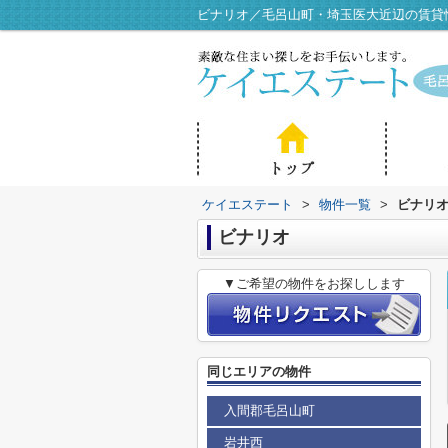
ビナリオ／毛呂山町・埼玉医大近辺の賃貸
ケイエステート
>
物件一覧
>
ビナリ
ビナリオ
▼ご希望の物件をお探しします
同じエリアの物件
入間郡毛呂山町
岩井西