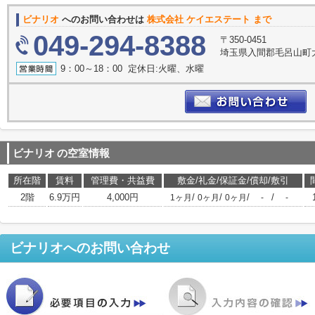
ビナリオ
へのお問い合わせは
株式会社 ケイエステート まで
049-294-8388
〒350-0451
埼玉県入間郡毛呂山町大
9：00～18：00 定休日:火曜、水曜
ビナリオ
の空室情報
所在階
賃料
管理費・共益費
敷金/礼金/保証金/償却/敷引
2階
6.9万円
4,000円
/
/
/
/
1ヶ月
0ヶ月
0ヶ月
-
-
ビナリオ
へのお問い合わせ