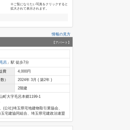
※ご覧になりたい写真をクリックすると
拡大されて表示されます。
情報の見方
【アパート】
毛呂
」駅 徒歩7分
益費
4,000円
年数）
2024年 3月 ( 築2年 )
2階建
町大字毛呂本郷1199-1
号
、(公社)埼玉県宅地建物取引業協会、
埼玉宅建協同組合、埼玉県宅建政治連盟