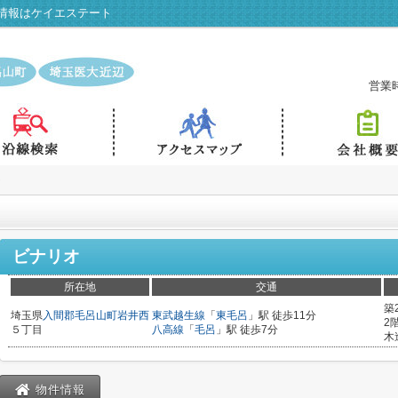
情報はケイエステート
営業時
オ
ビナリオ
所在地
交通
築
埼玉県
入間郡毛呂山町
岩井西
東武越生線
「
東毛呂
」駅 徒歩11分
2
５丁目
八高線
「
毛呂
」駅 徒歩7分
木
物件情報