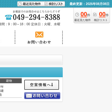
最終更新：2026年08月08日
00
00
件
件
最近見た物件
検討リスト
間：9：00～18：00
定休日：火曜、水曜
建物
空室情報へ
2年
階建
造