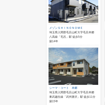
メゾンＳＨＩＮＯＮＯＭＥ
埼玉県入間郡毛呂山町大字毛呂本郷
八高線「毛呂」駅 徒歩5分
築14年
シーマ・コート 本郷
埼玉県入間郡毛呂山町大字毛呂本郷
東武越生線「武州唐沢」駅 徒歩11分
築15年