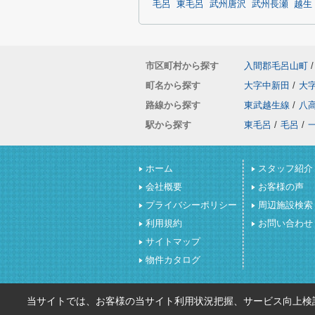
毛呂
東毛呂
武州唐沢
武州長瀬
越生
市区町村から探す
入間郡毛呂山町
/
町名から探す
大字中新田
/
大
路線から探す
東武越生線
/
八
駅から探す
東毛呂
/
毛呂
/
ホーム
スタッフ紹介
会社概要
お客様の声
プライバシーポリシー
周辺施設検索
利用規約
お問い合わせ
サイトマップ
物件カタログ
当サイトでは、お客様の当サイト利用状況把握、サービス向上検討