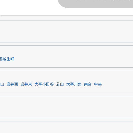
郡越生町
平山
岩井西
岩井東
大字小田谷
若山
大字川角
南台
中央