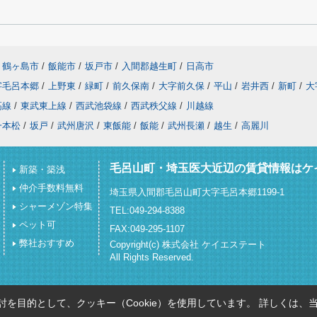
鶴ヶ島市
/
飯能市
/
坂戸市
/
入間郡越生町
/
日高市
字毛呂本郷
/
上野東
/
緑町
/
前久保南
/
大字前久保
/
平山
/
岩井西
/
新町
/
大
高線
/
東武東上線
/
西武池袋線
/
西武秩父線
/
川越線
一本松
/
坂戸
/
武州唐沢
/
東飯能
/
飯能
/
武州長瀬
/
越生
/
高麗川
毛呂山町・埼玉医大近辺の賃貸情報はケ
新築・築浅
仲介手数料無料
埼玉県入間郡毛呂山町大字毛呂本郷1199-1
シャーメゾン特集
TEL:049-294-8388
ペット可
FAX:049-295-1107
弊社おすすめ
Copyright(c) 株式会社 ケイエステート
All Rights Reserved.
を目的として、クッキー（Cookie）を使用しています。
詳しくは、