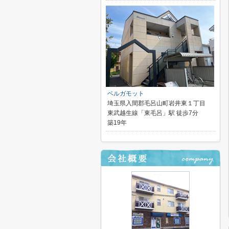
ベルガモット
埼玉県入間郡毛呂山町岩井東１丁目
東武越生線「東毛呂」駅 徒歩7分
築19年