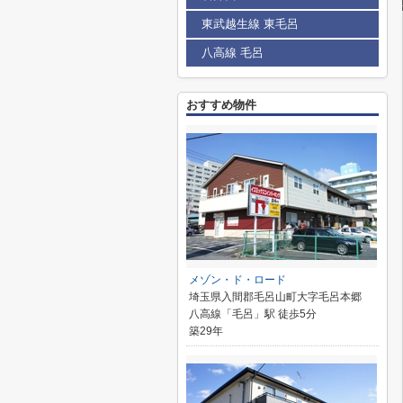
東武越生線 東毛呂
八高線 毛呂
おすすめ物件
メゾン・ド・ロード
埼玉県入間郡毛呂山町大字毛呂本郷
八高線「毛呂」駅 徒歩5分
築29年