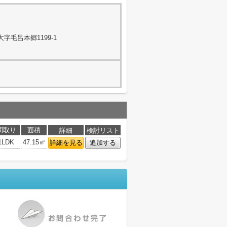
字毛呂本郷1199-1
間取り
面積
詳細
検討リスト
1LDK
47.15㎡
詳細を見る
追加する