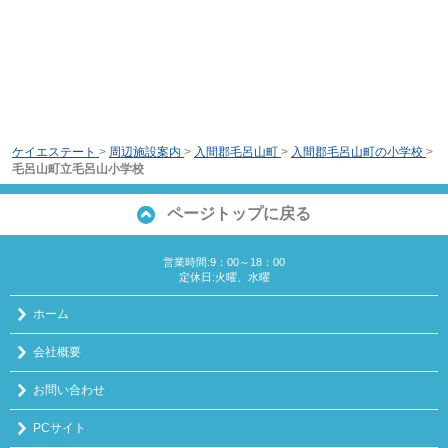
ケイエステート
>
周辺施設案内
>
入間郡毛呂山町
>
入間郡毛呂山町の小学校
>
毛呂山町立毛呂山小学校
ページトップに戻る
営業時間:9：00～18：00
定休日:火曜、水曜
ホーム
会社概要
お問い合わせ
PCサイト