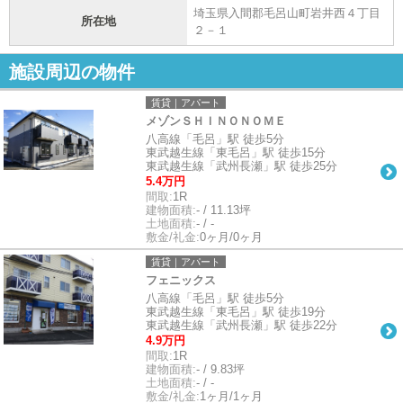
埼玉県入間郡毛呂山町岩井西４丁目
所在地
２－１
施設周辺の物件
賃貸｜アパート
メゾンＳＨＩＮＯＮＯＭＥ
八高線「毛呂」駅 徒歩5分
東武越生線「東毛呂」駅 徒歩15分
東武越生線「武州長瀬」駅 徒歩25分
5.4万円
間取:
1R
建物面積:
- / 11.13坪
土地面積:
- / -
敷金/礼金:
0ヶ月/0ヶ月
賃貸｜アパート
フェニックス
八高線「毛呂」駅 徒歩5分
東武越生線「東毛呂」駅 徒歩19分
東武越生線「武州長瀬」駅 徒歩22分
4.9万円
間取:
1R
建物面積:
- / 9.83坪
土地面積:
- / -
敷金/礼金:
1ヶ月/1ヶ月