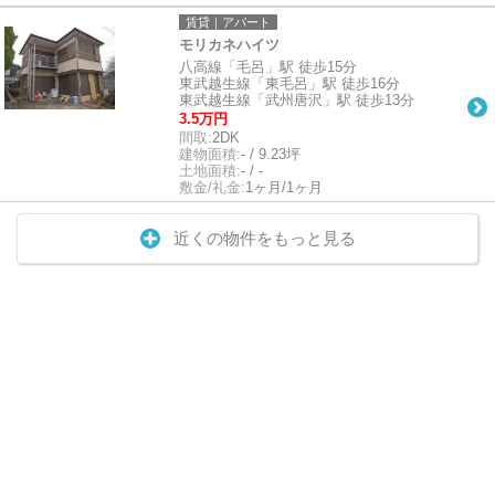
賃貸｜アパート
モリカネハイツ
八高線「毛呂」駅 徒歩15分
東武越生線「東毛呂」駅 徒歩16分
東武越生線「武州唐沢」駅 徒歩13分
3.5万円
間取:
2DK
建物面積:
- / 9.23坪
土地面積:
- / -
敷金/礼金:
1ヶ月/1ヶ月
近くの物件をもっと見る