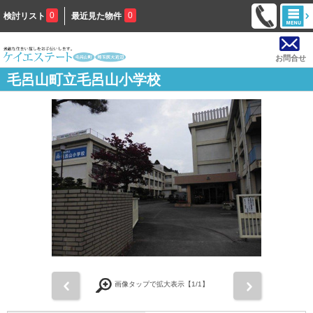
0
0
検討リスト
最近見た物件
お問合せ
毛呂山町立毛呂山小学校
前
次
画像タップで拡大表示【
1
/1】