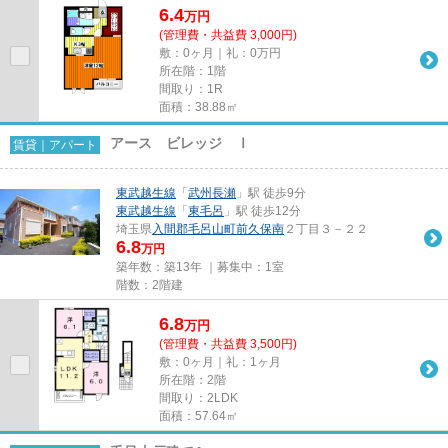
6.4
万
円
(管理費・共益費 3,000円)
敷：0ヶ月｜礼：0万円
所在階：1階
間取り：1R
面積：38.88㎡
アース ビレッジ Ⅰ
賃貸｜アパート
東武越生線
「
武州長瀬
」駅 徒歩9分
東武越生線
「
東毛呂
」駅 徒歩12分
埼玉県
入間郡毛呂山町
前久保南
２丁目３－２２
6.8
万円
築年数：築13年 ｜募集中：
1室
階数：2階建
6.8
万
円
(管理費・共益費 3,500円)
敷：0ヶ月｜礼：1ヶ月
所在階：2階
間取り：2LDK
面積：57.64㎡