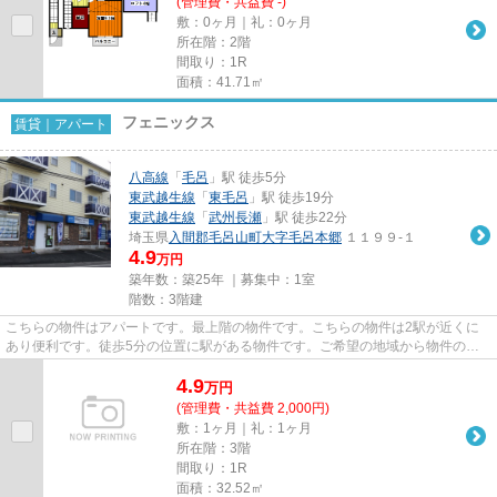
(管理費・共益費 -)
敷：0ヶ月｜礼：0ヶ月
所在階：2階
間取り：1R
面積：41.71㎡
フェニックス
賃貸｜アパート
八高線
「
毛呂
」駅 徒歩5分
東武越生線
「
東毛呂
」駅 徒歩19分
東武越生線
「
武州長瀬
」駅 徒歩22分
埼玉県
入間郡毛呂山町
大字毛呂本郷
１１９９-１
4.9
万円
築年数：築25年 ｜募集中：
1室
階数：3階建
こちらの物件はアパートです。最上階の物件です。こちらの物件は2駅が近くに
あり便利です。徒歩5分の位置に駅がある物件です。ご希望の地域から物件の情
報をご覧いただいた後は、お気...
4.9
万
円
(管理費・共益費 2,000円)
敷：1ヶ月｜礼：1ヶ月
所在階：3階
間取り：1R
面積：32.52㎡