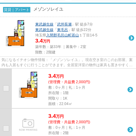
メゾンソレイユ
賃貸｜アパート
東武越生線
「
武州長瀬
」駅 徒歩7分
東武越生線
「
東毛呂
」駅 徒歩22分
埼玉県
入間郡毛呂山町
若山
１丁目14-5
3.4
万円
築年数：築33年 ｜募集中：
2室
階数：2階建
気になるイチオシ物件情報：「メゾンソレイユ」。現在空き室のこのお部屋、案
内も入居もすぐに行うことができます。全居室洋室の物件は家具も置きやすく配
置も簡単に行えます。お手入...
3.4
万
円
(管理費・共益費 2,000円)
敷：0ヶ月｜礼：1ヶ月
所在階：1階
間取り：1K
面積：22.04㎡
3.4
万
円
(管理費・共益費 2,000円)
敷：0ヶ月｜礼：1ヶ月
所在階：2階