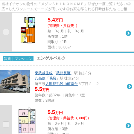
当社イチオシの物件の「メゾンＳＨＩＮＯＮＯＭＥ」◎ぜひ一度ご覧ください◎
広々したワンルームでニーズが高いです◎お家を移られる日時は私たちにご相談
してくださいね◎是非あなたにも...
5.4
万
円
(管理費・共益費 -)
敷：0ヶ月｜礼：0ヶ月
所在階：1階
間取り：1R
面積：36.80㎡
エンゲルベルク
賃貸｜マンション
東武越生線
「
武州長瀬
」駅 徒歩1分
八高線
「
毛呂
」駅 徒歩24分
埼玉県
入間郡毛呂山町
南台
５丁目２－２
5.5
万円
築年数：築32年 ｜募集中：
1室
階数：3階建
5.5
万
円
(管理費・共益費 3,300円)
敷：0ヶ月｜礼：0ヶ月
所在階：3階