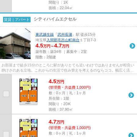
間取り：1K
面積：22.04㎡
シティハイムエクセル
賃貸｜アパート
東武越生線
「
武州長瀬
」駅 徒歩15分
埼玉県
入間郡毛呂山町
南台
１丁目7-3
4.5
4.7
万円～
万円
築年数：築34年 ｜募集中：
2室
階数：2階建
お部屋まで徒歩15分のところに駅がありとても近いわけではありませんが程良い
静けさのある立地。これからの生活で住み替えを考えるのならココ。幅広く活用
できるクローゼットがついた...
4.5
万
円
(管理費・共益費 1,000円)
敷：0ヶ月｜礼：1ヶ月
所在階：1階
間取り：2DK
面積：37.90㎡
4.7
万
円
(管理費・共益費 1,000円)
敷：0ヶ月｜礼：1ヶ月