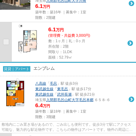
埼玉県
入間郡毛呂山町
大字川角
6.1
万円
築年数：築16年 ｜募集中：
1室
階数：2階建
6.1
万
円
(管理費・共益費 3,000円)
敷：1ヶ月｜礼：0ヶ月
所在階：2階
間取り：1LDK
面積：52.79㎡
エンブレム
賃貸｜アパート
八高線
「
毛呂
」駅 徒歩3分
東武越生線
「
東毛呂
」駅 徒歩17分
東武越生線
「
武州長瀬
」駅 徒歩21分
埼玉県
入間郡毛呂山町
大字毛呂本郷
６５８-６
6.4
万円
築年数：築18年 ｜募集中：
1室
階数：3階建
敷地内にごみ置き場があるので、ごみ出しも便利です。徒歩3分で駅にアクセス
可能な、魅力的な駅近物件です。こちらの物件はアパートです。物件の周辺に2
駅あるので移動範囲も広がりま...