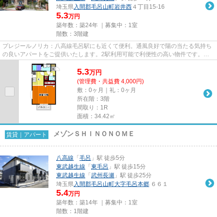
埼玉県
入間郡毛呂山町
岩井西
４丁目15-16
5.3
万円
築年数：築24年 ｜募集中：
1室
階数：3階建
プレジールノリカ：八高線毛呂駅にも近くて便利。通風良好で陽の当たる気持ち
の良いアパートをご提供いたします。2駅利用可能で利便性の高い物件です。こ
ちらの物件はアパートです。で...
5.3
万
円
(管理費・共益費 4,000円)
敷：0ヶ月｜礼：0ヶ月
所在階：3階
間取り：1R
面積：34.42㎡
メゾンＳＨＩＮＯＮＯＭＥ
賃貸｜アパート
八高線
「
毛呂
」駅 徒歩5分
東武越生線
「
東毛呂
」駅 徒歩15分
東武越生線
「
武州長瀬
」駅 徒歩25分
埼玉県
入間郡毛呂山町
大字毛呂本郷
６６１
5.4
万円
築年数：築14年 ｜募集中：
1室
階数：1階建