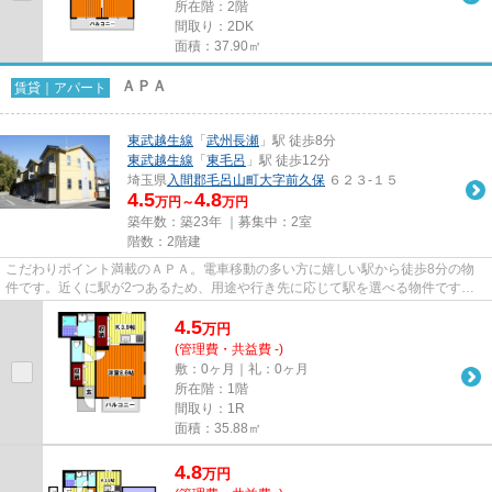
所在階：2階
間取り：2DK
面積：37.90㎡
ＡＰＡ
賃貸｜アパート
東武越生線
「
武州長瀬
」駅 徒歩8分
東武越生線
「
東毛呂
」駅 徒歩12分
埼玉県
入間郡毛呂山町
大字前久保
６２３-１５
4.5
4.8
万円～
万円
築年数：築23年 ｜募集中：
2室
階数：2階建
こだわりポイント満載のＡＰＡ。電車移動の多い方に嬉しい駅から徒歩8分の物
件です。近くに駅が2つあるため、用途や行き先に応じて駅を選べる物件です。
こちらの物件はアパートです。...
4.5
万
円
(管理費・共益費 -)
敷：0ヶ月｜礼：0ヶ月
所在階：1階
間取り：1R
面積：35.88㎡
4.8
万
円