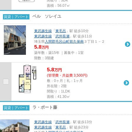
間取り：3DK
面積：56.07㎡
ベル ソレイユ
賃貸｜アパート
東武越生線
「
東毛呂
」駅 徒歩10分
東武越生線
「
武州長瀬
」駅 徒歩11分
埼玉県
入間郡毛呂山町
前久保南
３丁目１－２
5.8
万円
築年数：築15年 ｜募集中：
1室
階数：3階建
5.8
万
円
(管理費・共益費 3,500円)
敷：0ヶ月｜礼：1ヶ月
所在階：2階
間取り：1LDK
面積：41.30㎡
ラ・ポート藤
賃貸｜アパート
東武越生線
「
武州長瀬
」駅 徒歩13分
東武越生線
「
東毛呂
」駅 徒歩23分