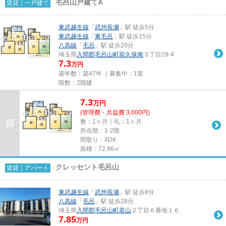
毛呂山戸建てA
賃貸｜一戸建て
東武越生線
「
武州長瀬
」駅 徒歩5分
東武越生線
「
東毛呂
」駅 徒歩15分
八高線
「
毛呂
」駅 徒歩20分
埼玉県
入間郡毛呂山町
前久保南
３丁目29-4
7.3
万円
築年数：築47年 ｜募集中：
1室
階数：2階建
7.3
万
円
(管理費・共益費 3,000円)
敷：1ヶ月｜礼：1ヶ月
所在階：1-2階
間取り：4DK
面積：72.86㎡
クレッセント毛呂山
賃貸｜アパート
東武越生線
「
武州長瀬
」駅 徒歩8分
八高線
「
毛呂
」駅 徒歩28分
埼玉県
入間郡毛呂山町
若山
２丁目６番地１６
7.85
万円