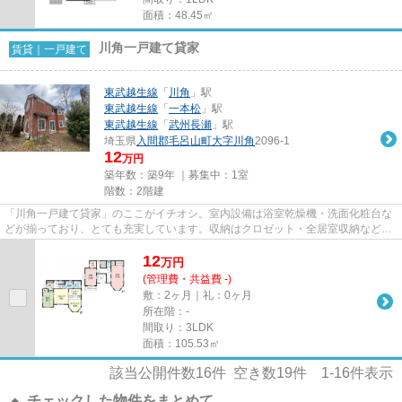
面積：48.45㎡
川角一戸建て貸家
賃貸｜一戸建て
東武越生線
「
川角
」駅
東武越生線
「
一本松
」駅
東武越生線
「
武州長瀬
」駅
埼玉県
入間郡毛呂山町
大字川角
2096-1
12
万円
築年数：築9年 ｜募集中：
1室
階数：2階建
「川角一戸建て貸家」のここがイチオシ。室内設備は浴室乾燥機・洗面化粧台な
どが揃っており、とても充実しています。収納はクロゼット・全居室収納など豊
富なので、衣類や履き物の整...
12
万
円
(管理費・共益費 -)
敷：2ヶ月｜礼：0ヶ月
所在階：-
間取り：3LDK
面積：105.53㎡
該当公開件数
16
件 空き数
19
件
1-16
件表示
チェックした物件をまとめて