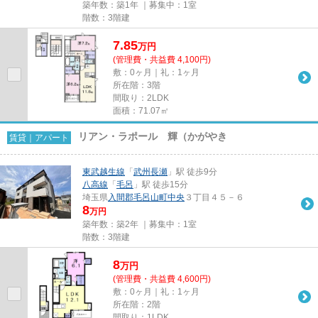
築年数：築1年 ｜募集中：
1室
階数：3階建
7.85
万
円
(管理費・共益費 4,100円)
敷：0ヶ月｜礼：1ヶ月
所在階：3階
間取り：2LDK
面積：71.07㎡
リアン・ラポール 輝（かがやき
賃貸｜アパート
東武越生線
「
武州長瀬
」駅 徒歩9分
八高線
「
毛呂
」駅 徒歩15分
埼玉県
入間郡毛呂山町
中央
３丁目４５－６
8
万円
築年数：築2年 ｜募集中：
1室
階数：3階建
8
万
円
(管理費・共益費 4,600円)
敷：0ヶ月｜礼：1ヶ月
所在階：2階
間取り：1LDK