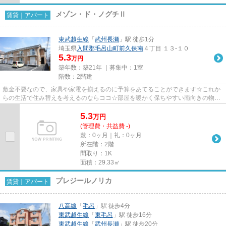
メゾン・ド・ノグチⅡ
賃貸｜アパート
東武越生線
「
武州長瀬
」駅 徒歩1分
埼玉県
入間郡毛呂山町
前久保南
４丁目 １３-１０
5.3
万円
築年数：築21年 ｜募集中：
1室
階数：2階建
敷金不要なので、家具や家電を揃えるのに予算をあてることができます☆これか
らの生活で住み替えを考えるのならココ☆部屋を暖かく保ちやすい南向きの物件
です☆空き部屋の為、急なお引越...
5.3
万
円
(管理費・共益費 -)
敷：0ヶ月｜礼：0ヶ月
所在階：2階
間取り：1K
面積：29.33㎡
プレジールノリカ
賃貸｜アパート
八高線
「
毛呂
」駅 徒歩4分
東武越生線
「
東毛呂
」駅 徒歩16分
東武越生線
「
武州長瀬
」駅 徒歩20分