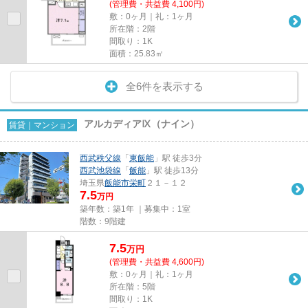
(管理費・共益費 4,100円)
敷：0ヶ月｜礼：1ヶ月
所在階：2階
間取り：1K
面積：25.83㎡
全6件を表示する
アルカディアⅨ（ナイン）
賃貸｜マンション
西武秩父線
「
東飯能
」駅 徒歩3分
西武池袋線
「
飯能
」駅 徒歩13分
埼玉県
飯能市
栄町
２１－１２
7.5
万円
築年数：築1年 ｜募集中：
1室
階数：9階建
7.5
万
円
(管理費・共益費 4,600円)
敷：0ヶ月｜礼：1ヶ月
所在階：5階
間取り：1K