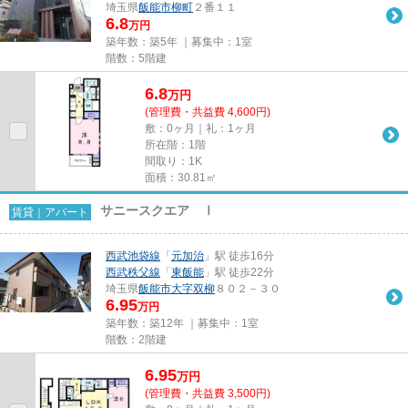
埼玉県
飯能市
柳町
２番１１
6.8
万円
築年数：築5年 ｜募集中：
1室
階数：5階建
6.8
万
円
(管理費・共益費 4,600円)
敷：0ヶ月｜礼：1ヶ月
所在階：1階
間取り：1K
面積：30.81㎡
サニースクエア Ⅰ
賃貸｜アパート
西武池袋線
「
元加治
」駅 徒歩16分
西武秩父線
「
東飯能
」駅 徒歩22分
埼玉県
飯能市
大字双柳
８０２－３０
6.95
万円
築年数：築12年 ｜募集中：
1室
階数：2階建
6.95
万
円
(管理費・共益費 3,500円)