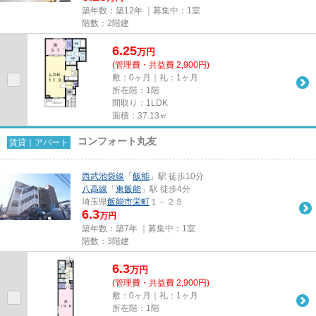
築年数：築12年 ｜募集中：
1室
階数：2階建
6.25
万
円
(管理費・共益費 2,900円)
敷：0ヶ月｜礼：1ヶ月
所在階：1階
間取り：1LDK
面積：37.13㎡
コンフォート丸友
賃貸｜アパート
西武池袋線
「
飯能
」駅 徒歩10分
八高線
「
東飯能
」駅 徒歩4分
埼玉県
飯能市
栄町
１－２５
6.3
万円
築年数：築7年 ｜募集中：
1室
階数：3階建
6.3
万
円
(管理費・共益費 2,900円)
敷：0ヶ月｜礼：1ヶ月
所在階：1階