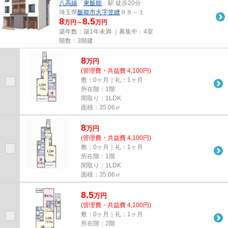
八高線
「
東飯能
」駅 徒歩20分
埼玉県
飯能市
大字笠縫
９８－１
8
8.5
万円～
万円
築年数：築1年未満 ｜募集中：
4室
階数：3階建
8
万
円
(管理費・共益費 4,100円)
敷：0ヶ月｜礼：1ヶ月
所在階：1階
間取り：1LDK
面積：35.06㎡
8
万
円
(管理費・共益費 4,100円)
敷：0ヶ月｜礼：1ヶ月
所在階：1階
間取り：1LDK
面積：35.06㎡
8.5
万
円
(管理費・共益費 4,100円)
敷：0ヶ月｜礼：1ヶ月
所在階：2階