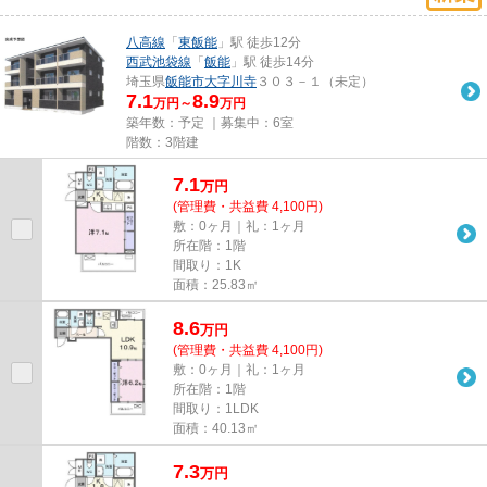
八高線
「
東飯能
」駅 徒歩12分
西武池袋線
「
飯能
」駅 徒歩14分
埼玉県
飯能市
大字川寺
３０３－１（未定）
7.1
8.9
万円～
万円
築年数：予定 ｜募集中：
6室
階数：3階建
7.1
万
円
(管理費・共益費 4,100円)
敷：0ヶ月｜礼：1ヶ月
所在階：1階
間取り：1K
面積：25.83㎡
8.6
万
円
(管理費・共益費 4,100円)
敷：0ヶ月｜礼：1ヶ月
所在階：1階
間取り：1LDK
面積：40.13㎡
7.3
万
円