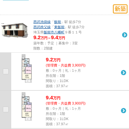
西武池袋線
「
飯能
」駅 徒歩7分
西武秩父線
「
東飯能
」駅 徒歩7分
埼玉県
飯能市
八幡町
９番１１号
9.2
9.4
万円～
万円
築年数：予定 ｜募集中：
3室
階数：2階建
9.2
万
円
(管理費・共益費 3,900円)
敷：0ヶ月｜礼：1ヶ月
所在階：1階
間取り：1LDK
面積：37.97㎡
9.4
万
円
(管理費・共益費 3,900円)
敷：0ヶ月｜礼：1ヶ月
所在階：1階
間取り：1LDK
面積：37.97㎡