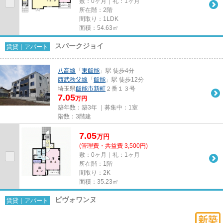
敷：0ヶ月｜礼：1ヶ月
所在階：2階
間取り：1LDK
面積：54.63㎡
スパークジョイ
賃貸｜アパート
八高線
「
東飯能
」駅 徒歩4分
西武秩父線
「
飯能
」駅 徒歩12分
埼玉県
飯能市
新町
２番１３号
7.05
万円
築年数：築3年 ｜募集中：
1室
階数：3階建
7.05
万
円
(管理費・共益費 3,500円)
敷：0ヶ月｜礼：1ヶ月
所在階：1階
間取り：2K
面積：35.23㎡
ピヴォワンヌ
賃貸｜アパート