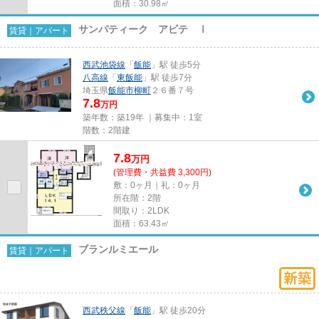
面積：30.98㎡
サンパティーク アビテ Ⅰ
賃貸｜アパート
西武池袋線
「
飯能
」駅 徒歩5分
八高線
「
東飯能
」駅 徒歩7分
埼玉県
飯能市
柳町
２６番７号
7.8
万円
築年数：築19年 ｜募集中：
1室
階数：2階建
7.8
万
円
(管理費・共益費 3,300円)
敷：0ヶ月｜礼：0ヶ月
所在階：2階
間取り：2LDK
面積：63.43㎡
ブランルミエール
賃貸｜アパート
西武秩父線
「
飯能
」駅 徒歩20分