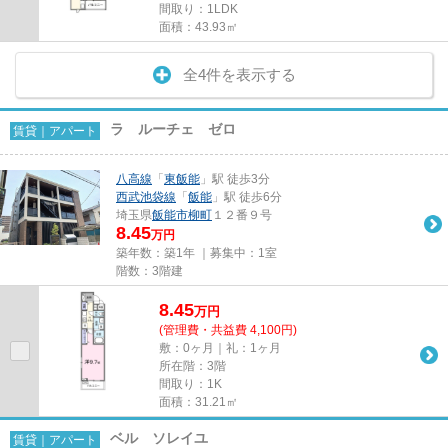
間取り：1LDK
面積：43.93㎡
全4件を表示する
ラ ルーチェ ゼロ
賃貸｜アパート
八高線
「
東飯能
」駅 徒歩3分
西武池袋線
「
飯能
」駅 徒歩6分
埼玉県
飯能市
柳町
１２番９号
8.45
万円
築年数：築1年 ｜募集中：
1室
階数：3階建
8.45
万
円
(管理費・共益費 4,100円)
敷：0ヶ月｜礼：1ヶ月
所在階：3階
間取り：1K
面積：31.21㎡
ベル ソレイユ
賃貸｜アパート