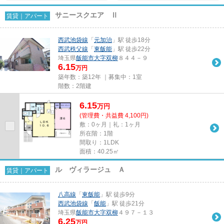
サニースクエア Ⅱ
賃貸｜アパート
西武池袋線
「
元加治
」駅 徒歩18分
西武秩父線
「
東飯能
」駅 徒歩22分
埼玉県
飯能市
大字双柳
８４４－９
6.15
万円
築年数：築12年 ｜募集中：
1室
階数：2階建
6.15
万
円
(管理費・共益費 4,100円)
敷：0ヶ月｜礼：1ヶ月
所在階：1階
間取り：1LDK
面積：40.25㎡
ル ヴィラージュ Ａ
賃貸｜アパート
八高線
「
東飯能
」駅 徒歩9分
西武池袋線
「
飯能
」駅 徒歩21分
埼玉県
飯能市
大字双柳
４９７－１３
6.25
万円