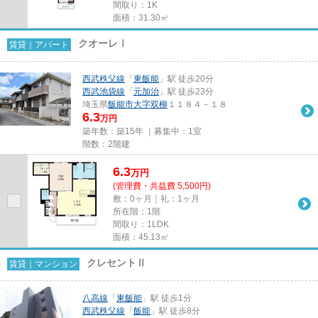
間取り：1K
面積：31.30㎡
クオーレⅠ
賃貸｜アパート
西武秩父線
「
東飯能
」駅 徒歩20分
西武池袋線
「
元加治
」駅 徒歩23分
埼玉県
飯能市
大字双柳
１１８４－１８
6.3
万円
築年数：築15年 ｜募集中：
1室
階数：2階建
6.3
万
円
(管理費・共益費 5,500円)
敷：0ヶ月｜礼：1ヶ月
所在階：1階
間取り：1LDK
面積：45.13㎡
クレセントⅡ
賃貸｜マンション
八高線
「
東飯能
」駅 徒歩1分
西武秩父線
「
飯能
」駅 徒歩8分