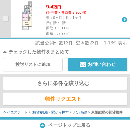
9.4
万
円
(管理費・共益費 3,900円)
敷：0ヶ月｜礼：1ヶ月
所在階：1階
間取り：1LDK
面積：37.97㎡
該当公開件数
13
件 空き数
23
件
1-13
件表示
チェックした物件をまとめて
検討リストに追加
お問い合わせ
さらに条件を絞り込む
物件リクエスト
ケイエステート
>
(賃貸)路線・駅から探す
>
JR八高線
>
東飯能駅の賃貸物件
ページトップに戻る