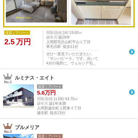
間取/面積:
1K/ 19.60㎡
賃貸｜アパート
築年月:
築29年
2.5
万円
入間郡毛呂山町平山１丁目
東毛呂駅 徒歩11分
ぜひ一度見ていただきたい、
「サンパビーラ」です。歩いて
4分の場所に、ウェルシア毛...
ルミナス・エイト
賃貸｜アパート
5.6
万円
間取/面積:
1LDK/ 44.70㎡
築年月:
築1年未満
入間郡越生町上野東４丁目
越生駅 徒歩13分
プルメリア
賃貸｜アパート