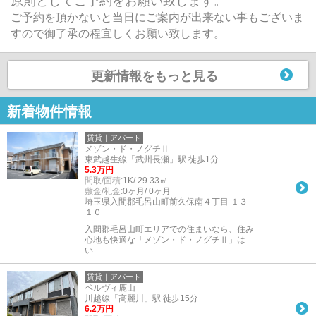
原則としてご予約をお願い致します。
ご予約を頂かないと当日にご案内が出来ない事もございま
すので御了承の程宜しくお願い致します。
更新情報をもっと見る
新着物件情報
賃貸｜アパート
メゾン・ド・ノグチⅡ
東武越生線「武州長瀬」駅 徒歩1分
5.3万円
間取/面積:
1K/ 29.33㎡
敷金/礼金:
0ヶ月/ 0ヶ月
埼玉県入間郡毛呂山町前久保南４丁目 １３-
１０
入間郡毛呂山町エリアでの住まいなら、住み
心地も快適な「メゾン・ド・ノグチⅡ」は
い...
賃貸｜アパート
ベルヴィ鹿山
川越線「高麗川」駅 徒歩15分
6.2万円