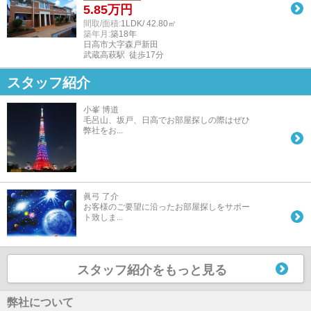
5.85
万円
間取/面積:
1LDK/ 42.80㎡
築年月:
築18年
日高市大字森戸新田
武蔵高萩駅 徒歩17分
スタッフ紹介
小峯 博道
毛呂山、坂戸、日高でお部屋探しの際はぜひ
弊社をお...
眞弓 了介
お客様のご要望に沿ったお部屋探しをサポー
ト致しま...
スタッフ紹介をもっと見る
弊社について