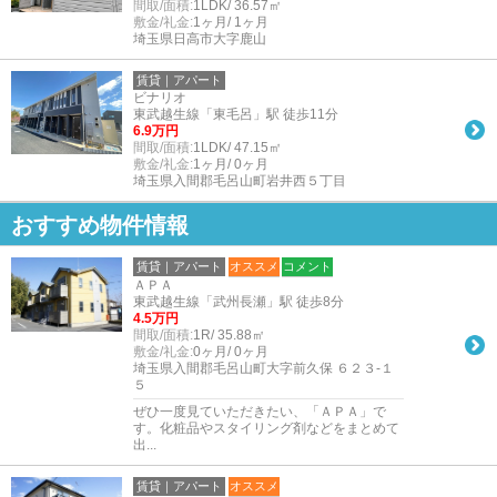
間取/面積:
1LDK/ 36.57㎡
敷金/礼金:
1ヶ月/ 1ヶ月
埼玉県日高市大字鹿山
賃貸｜アパート
ビナリオ
東武越生線「東毛呂」駅 徒歩11分
6.9万円
間取/面積:
1LDK/ 47.15㎡
敷金/礼金:
1ヶ月/ 0ヶ月
埼玉県入間郡毛呂山町岩井西５丁目
おすすめ物件情報
賃貸｜アパート
オススメ
コメント
ＡＰＡ
東武越生線「武州長瀬」駅 徒歩8分
4.5万円
間取/面積:
1R/ 35.88㎡
敷金/礼金:
0ヶ月/ 0ヶ月
埼玉県入間郡毛呂山町大字前久保 ６２３-１
５
ぜひ一度見ていただきたい、「ＡＰＡ」で
す。化粧品やスタイリング剤などをまとめて
出...
賃貸｜アパート
オススメ