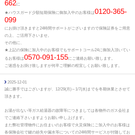
662
に
0120-365-
★ハウスガード少額短期保険に御加入中のお客様は
099
にお掛け頂きますと24時間サポートがございますので保険証券をご用意
の上、ご活用下さいませ。
その他に、
★上記の保険に加入中のお客様でも
サポートコール24に御加入頂いてい
0570-091-155
るお客様は
にご連絡お願い致します。
ご迷惑をお掛け致しますが何卒ご理解の程宜しくお願い致します。
2025-12-01
誠に勝手ではございますが、12/29
(月)～1/7(水)までを冬期休業とさせて
頂きます。
お湯が出ない等ガス給湯器の故障等につきましては各物件のガス会社ま
でご連絡下さいますようお願い申し上げます。
また弊社管理物件にお住まいのお客様で火災保険に
ご加入中のお客様は
各保険会社で鍵の紛失や漏水等についての24時間サービスが付随してお