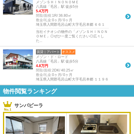
メゾンＳＨＩＮＯＮＯＭＥ
八高線「毛呂」駅 徒歩5分
5.4万円
間取/面積:
1R/ 36.80㎡
敷金/礼金:
0ヶ月/ 0ヶ月
埼玉県入間郡毛呂山町大字毛呂本郷 ６６１
当社イチオシの物件の「メゾンＳＨＩＮＯＮ
ＯＭＥ」◎ぜひ一度ご覧ください◎広々し
た...
賃貸｜アパート
オススメ
メゾン・ド・ロード
八高線「毛呂」駅 徒歩5分
4.8万円
間取/面積:
2DK/ 40.25㎡
敷金/礼金:
0ヶ月/ 0ヶ月
埼玉県入間郡毛呂山町大字毛呂本郷 １１９６
物件閲覧ランキング
サンパビーラ