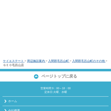
ケイエステート
>
周辺施設案内
>
入間郡毛呂山町
>
入間郡毛呂山町のその他
>
ＧＥＯ毛呂山店
ページトップに戻る
営業時間:9：00～18：00
定休日:火曜、水曜
ホーム
会社概要