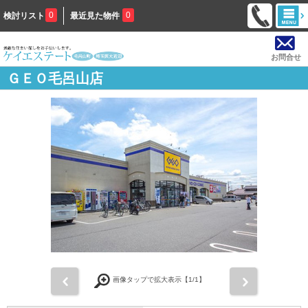
0
0
検討リスト
最近見た物件
お問合せ
ＧＥＯ毛呂山店
前
次
画像タップで拡大表示【
1
/1】