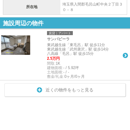
埼玉県入間郡毛呂山町中央２丁目３
所在地
０－８
施設周辺の物件
賃貸｜アパート
サンパビーラ
東武越生線「東毛呂」駅 徒歩11分
東武越生線「武州唐沢」駅 徒歩14分
八高線「毛呂」駅 徒歩15分
2.5万円
間取:
1K
建物面積:
- / 5.92坪
土地面積:
- / -
敷金/礼金:
0ヶ月/0ヶ月
近くの物件をもっと見る