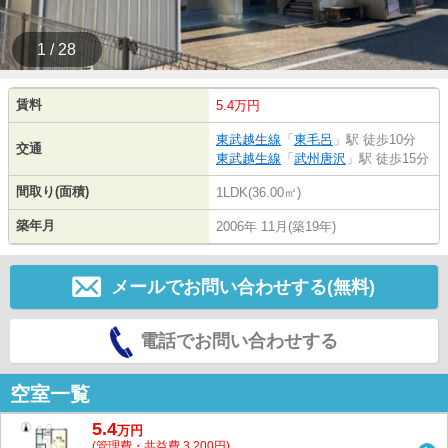
1 / 28
賃料
5.4万円
東武越生線
「
東毛呂
」駅 徒歩10分
交通
東武越生線
「
武州唐沢
」駅 徒歩15分
間取り(面積)
1LDK(36.00㎡)
築年月
2006年 11月(築19年)
メールでお問い合わせする(無料)
電話でお問い合わせする
空室一覧
5.4
万
円
(管理費・共益費 3,200円)