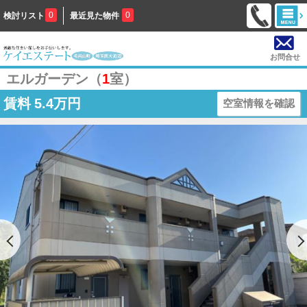
0
0
検討リスト
最近見た物件
お問合せ
エルガーデン（
1
室）
賃料
5.4万円
空室情報を確認