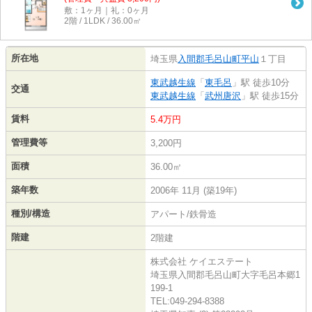
敷：1ヶ月｜礼：0ヶ月
2階 / 1LDK / 36.00㎡
所在地
埼玉県
入間郡毛呂山町
平山
１丁目
東武越生線
「
東毛呂
」駅 徒歩10分
交通
東武越生線
「
武州唐沢
」駅 徒歩15分
賃料
5.4万円
管理費等
3,200円
面積
36.00㎡
築年数
2006年 11月 (築19年)
種別/構造
アパート/鉄骨造
階建
2階建
株式会社 ケイエステート
埼玉県入間郡毛呂山町大字毛呂本郷1
199-1
TEL:049-294-8388