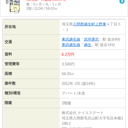
敷：0ヶ月｜礼：1ヶ月
2階 / 2LDK / 59.03㎡
埼玉県
入間郡越生町
上野東
４丁目５
所在地
－１
東武越生線
「
武州唐沢
」駅 徒歩9分
交通
東武越生線
「
越生
」駅 徒歩14分
賃料
6.2万円
管理費等
3,500円
面積
59.03㎡
築年数
2012年 3月 (築14年)
種別/構造
アパート/木造
階建
2階建
株式会社 ケイエステート
埼玉県入間郡毛呂山町大字毛呂本郷1
199-1