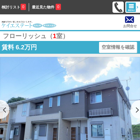
0
0
検討リスト
最近見た物件
お問合せ
フローリッシュ（
1
室）
賃料
6.2万円
空室情報を確認