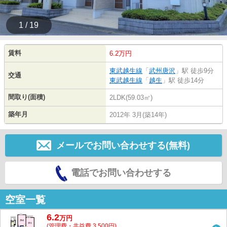
1 / 19
賃料
6.2万円
東武越生線
「
武州唐沢
」駅 徒歩9分
交通
東武越生線
「
越生
」駅 徒歩14分
間取り(面積)
2LDK(59.03㎡)
築年月
2012年 3月(築14年)
メールでお問い合わせする(無料)
電話でお問い合わせする
空室一覧
6.2
万
円
(管理費・共益費 3,500円)