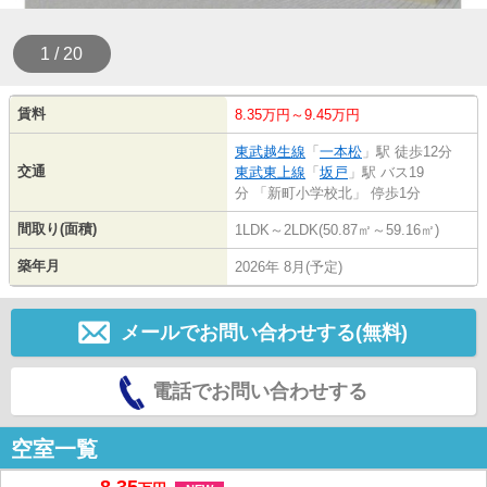
1 / 20
賃料
8.35万円～9.45万円
東武越生線
「
一本松
」駅 徒歩12分
交通
東武東上線
「
坂戸
」駅 バス19
分 「新町小学校北」 停歩1分
間取り(面積)
1LDK～2LDK(50.87㎡～59.16㎡)
築年月
2026年 8月(予定)
メールでお問い合わせする(無料)
電話でお問い合わせする
空室一覧