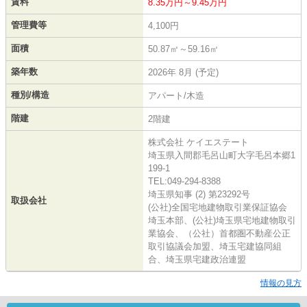
賃料
8.35万円～9.45万円
管理費等
4,100円
面積
50.87㎡～59.16㎡
築年数
2026年 8月 (予定)
種別/構造
アパート/木造
階建
2階建
株式会社 ケイエステート
埼玉県入間郡毛呂山町大字毛呂本郷1
199-1
TEL:049-294-8388
埼玉県知事 (2) 第23292号
取扱会社
(公社)全国宅地建物取引業保証協会
埼玉本部、(公社)埼玉県宅地建物取引
業協会、（公社）首都圏不動産公正
取引協議会加盟、埼玉宅建協同組
合、埼玉県宅建政治連盟
情報の見方