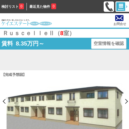
0
0
検討リスト
最近見た物件
お問合せ
ＲｕｓｃｅｌｌｅⅡ（
8
室）
賃料
8.35
万円～
空室情報を確認